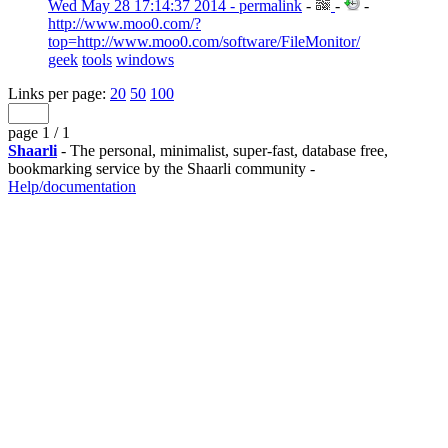
Wed May 28 17:14:37 2014 - permalink
-
-
-
http://www.moo0.com/?
top=http://www.moo0.com/software/FileMonitor/
geek
tools
windows
Links per page:
20
50
100
page 1 / 1
Shaarli
- The personal, minimalist, super-fast, database free,
bookmarking service by the Shaarli community -
Help/documentation