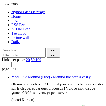
1367 links
Nymous dans le nuage
Home
Login
RSS Feed
ATOM Feed
Tag cloud
Picture wall
Daily
Links per page:
20
50
100
page 1 / 1
Moo0 File Monitor (Free) - Monitor file access easily
Oh oui oh oui oh oui !! Un outil pour voir les fichiers accédés
sur le disque, et par quel processus ! Vu que mon disque
gratte trèèèèès souvent, ça peut servir.
(merci Korben)