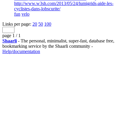
http://www.w3sh.com/2013/05/24/lumigrids-aide-les-
cyclistes-dans-lobscurite/
fun
velo
Links per page:
20
50
100
page 1 / 1
Shaarli
- The personal, minimalist, super-fast, database free,
bookmarking service by the Shaarli community -
Help/documentation