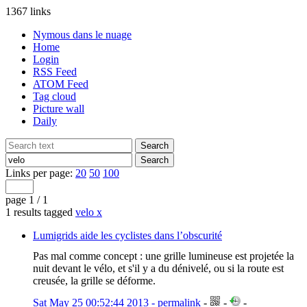
1367 links
Nymous dans le nuage
Home
Login
RSS Feed
ATOM Feed
Tag cloud
Picture wall
Daily
Links per page:
20
50
100
page 1 / 1
1 results tagged
velo
x
Lumigrids aide les cyclistes dans l’obscurité
Pas mal comme concept : une grille lumineuse est projetée la
nuit devant le vélo, et s'il y a du dénivelé, ou si la route est
creusée, la grille se déforme.
Sat May 25 00:52:44 2013 - permalink
-
-
-