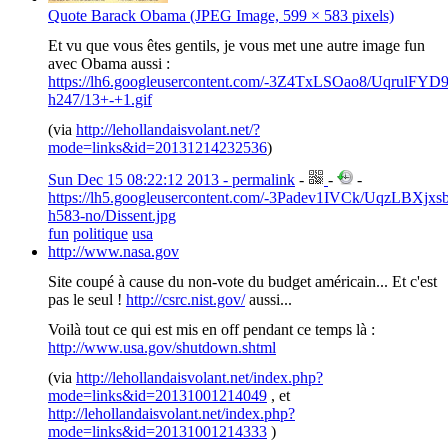
Quote Barack Obama (JPEG Image, 599 × 583 pixels)
Et vu que vous êtes gentils, je vous met une autre image fun
avec Obama aussi :
https://lh6.googleusercontent.com/-3Z4TxLSOao8/Uqr
h247/13+-+1.gif
(via
http://lehollandaisvolant.net/?
mode=links&id=20131214232536
)
Sun Dec 15 08:22:12 2013 - permalink
-
-
-
https://lh5.googleusercontent.com/-3Padev1IVCk/UqzLB
h583-no/Dissent.jpg
fun
politique
usa
http://www.nasa.gov
Site coupé à cause du non-vote du budget américain... Et c'est
pas le seul !
http://csrc.nist.gov/
aussi...
Voilà tout ce qui est mis en off pendant ce temps là :
http://www.usa.gov/shutdown.shtml
(via
http://lehollandaisvolant.net/index.php?
mode=links&id=20131001214049
, et
http://lehollandaisvolant.net/index.php?
mode=links&id=20131001214333
)