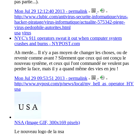
pas partie...).
Mon Jul 29 12:12:40 2013 - permalink
-
-
-
http://www.clubic.com/antivirus-securite-informatique/virus-
hacker-piratage/virus-informatique/actualite-575342-piege-
virus-pedophile-autorites.html
usa
virus
NYC’s 911 operators sweat it out when computer system
crashes and burns - NYPOST.com
Ah merde... Il n'y a pas moyen de changer les choses, ou de
revenir comme avant ? Sûrement que ceux qui ont conçu le
nouveau système, et ceux qui l'ont commandé ne veulent pas
perdre la face, mais il y a quand même des vies en jeu !
Mon Jul 29 09:53:51 2013 - permalink
-
-
-
http://www.nypost.com/p/news/local/my_hell_as_operator
usa
NSA (Image GIF, 300x169 pixels)
Le nouveau logo de la nsa