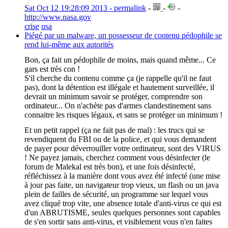
Sat Oct 12 19:28:09 2013 - permalink
-
-
-
http://www.nasa.gov
crise
usa
Piégé par un malware, un possesseur de contenu pédophile se
rend lui-même aux autorités
Bon, ça fait un pédophile de moins, mais quand même... Ce
gars est très con !
S'il cherche du contenu comme ça (je rappelle qu'il ne faut
pas), dont la détention est illégale et hautement surveillée, il
devrait un minimum savoir se protéger, comprendre son
ordinateur... On n'achète pas d'armes clandestinement sans
connaitre les risques légaux, et sans se protéger un minimum !
Et un petit rappel (ça ne fait pas de mal) : les trucs qui se
revendiquent du FBI ou de la police, et qui vous demandent
de payer pour déverrouiller votre ordinateur, sont des VIRUS
! Ne payez jamais, cherchez comment vous désinfecter (le
forum de Malekal est très bon), et une fois désinfecté,
réfléchissez à la manière dont vous avez été infecté (une mise
à jour pas faite, un navigateur trop vieux, un flash ou un java
plein de failles de sécurité, un programme sur lequel vous
avez cliqué trop vite, une absence totale d'anti-virus ce qui est
d'un ABRUTISME, seules quelques personnes sont capables
de s'en sortir sans anti-virus, et visiblement vous n'en faites