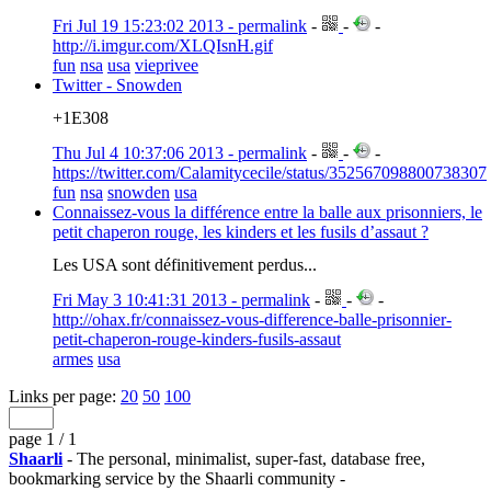
Fri Jul 19 15:23:02 2013 - permalink
-
-
-
http://i.imgur.com/XLQIsnH.gif
fun
nsa
usa
vieprivee
Twitter - Snowden
+1E308
Thu Jul 4 10:37:06 2013 - permalink
-
-
-
https://twitter.com/Calamitycecile/status/352567098800738307
fun
nsa
snowden
usa
Connaissez-vous la différence entre la balle aux prisonniers, le
petit chaperon rouge, les kinders et les fusils d’assaut ?
Les USA sont définitivement perdus...
Fri May 3 10:41:31 2013 - permalink
-
-
-
http://ohax.fr/connaissez-vous-difference-balle-prisonnier-
petit-chaperon-rouge-kinders-fusils-assaut
armes
usa
Links per page:
20
50
100
page 1 / 1
Shaarli
- The personal, minimalist, super-fast, database free,
bookmarking service by the Shaarli community -