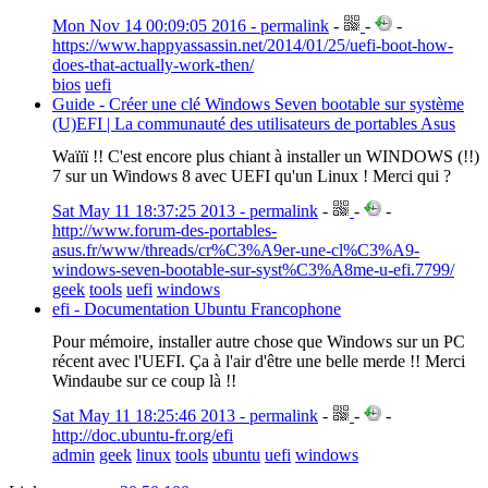
Mon Nov 14 00:09:05 2016 - permalink
-
-
-
https://www.happyassassin.net/2014/01/25/uefi-boot-how-
does-that-actually-work-then/
bios
uefi
Guide - Créer une clé Windows Seven bootable sur système
(U)EFI | La communauté des utilisateurs de portables Asus
Waïïï !! C'est encore plus chiant à installer un WINDOWS (!!)
7 sur un Windows 8 avec UEFI qu'un Linux ! Merci qui ?
Sat May 11 18:37:25 2013 - permalink
-
-
-
http://www.forum-des-portables-
asus.fr/www/threads/cr%C3%A9er-une-cl%C3%A9-
windows-seven-bootable-sur-syst%C3%A8me-u-efi.7799/
geek
tools
uefi
windows
efi - Documentation Ubuntu Francophone
Pour mémoire, installer autre chose que Windows sur un PC
récent avec l'UEFI. Ça à l'air d'être une belle merde !! Merci
Windaube sur ce coup là !!
Sat May 11 18:25:46 2013 - permalink
-
-
-
http://doc.ubuntu-fr.org/efi
admin
geek
linux
tools
ubuntu
uefi
windows