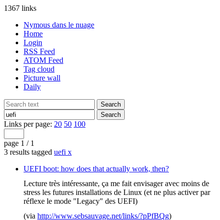
1367 links
Nymous dans le nuage
Home
Login
RSS Feed
ATOM Feed
Tag cloud
Picture wall
Daily
Links per page:
20
50
100
page 1 / 1
3 results tagged
uefi
x
UEFI boot: how does that actually work, then?
Lecture très intéressante, ça me fait envisager avec moins de
stress les futures installations de Linux (et ne plus activer par
réflexe le mode "Legacy" des UEFI)
(via
http://www.sebsauvage.net/links/?pPfBQg
)