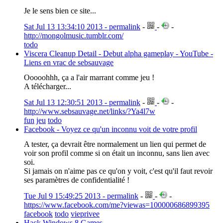
Je le sens bien ce site...
Sat Jul 13 13:34:10 2013 - permalink
-
-
-
http://mongolmusic.tumblr.com/
todo
Viscera Cleanup Detail - Debut alpha gameplay - YouTube -
Liens en vrac de sebsauvage
Ooooohhh, ça a l'air marrant comme jeu !
A télécharger...
Sat Jul 13 12:30:51 2013 - permalink
-
-
-
http://www.sebsauvage.net/links/?Ya4l7w
fun
jeu
todo
Facebook - Voyez ce qu'un inconnu voit de votre profil
A tester, ça devrait être normalement un lien qui permet de
voir son profil comme si on était un inconnu, sans lien avec
soi.
Si jamais on n'aime pas ce qu'on y voit, c'est qu'il faut revoir
ses paramètres de confidentialité !
Tue Jul 9 15:49:25 2013 - permalink
-
-
-
https://www.facebook.com/me?viewas=100000686899395
facebook
todo
vieprivee
Hack Windows 8 Games