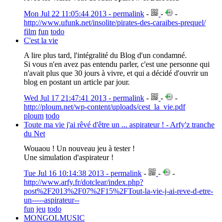
Mon Jul 22 11:05:44 2013 - permalink
-
-
-
http://www.ufunk.net/insolite/pirates-des-caraibes-prequel/
film
fun
todo
C'est la vie
A lire plus tard, l'intégralité du Blog d'un condamné.
Si vous n'en avez pas entendu parler, c'est une personne qui
n'avait plus que 30 jours à vivre, et qui a décidé d'ouvrir un
blog en postant un article par jour.
Wed Jul 17 21:47:41 2013 - permalink
-
-
-
http://ploum.net/wp-content/uploads/cest_la_vie.pdf
ploum
todo
Toute ma vie j'ai rêvé d'être un ... aspirateur ! - Arfy'z tranche
du Net
Wouaou ! Un nouveau jeu à tester !
Une simulation d'aspirateur !
Tue Jul 16 10:14:38 2013 - permalink
-
-
-
http://www.arfy.fr/dotclear/index.php?
post%2F2013%2F07%2F15%2FTout-la-vie-j-ai-reve-d-etre-
un-----aspirateur--
fun
jeu
todo
MONGOLMUSIC