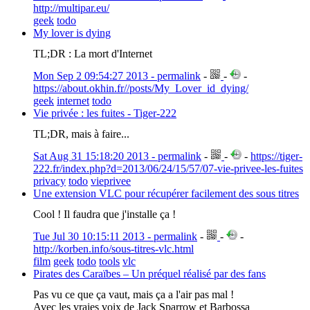
http://multipar.eu/
geek
todo
My lover is dying
TL;DR : La mort d'Internet
Mon Sep 2 09:54:27 2013 - permalink
-
-
-
https://about.okhin.fr//posts/My_Lover_id_dying/
geek
internet
todo
Vie privée : les fuites - Tiger-222
TL;DR, mais à faire...
Sat Aug 31 15:18:20 2013 - permalink
-
-
-
https://tiger-
222.fr/index.php?d=2013/06/24/15/57/07-vie-privee-les-fuites
privacy
todo
vieprivee
Une extension VLC pour récupérer facilement des sous titres
Cool ! Il faudra que j'installe ça !
Tue Jul 30 10:15:11 2013 - permalink
-
-
-
http://korben.info/sous-titres-vlc.html
film
geek
todo
tools
vlc
Pirates des Caraïbes – Un préquel réalisé par des fans
Pas vu ce que ça vaut, mais ça a l'air pas mal !
Avec les vraies voix de Jack Sparrow et Barbossa