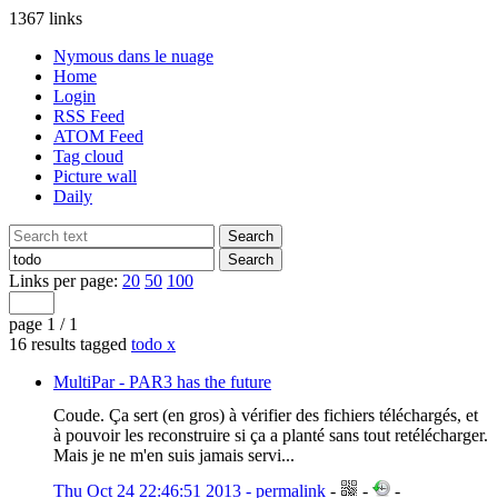
1367 links
Nymous dans le nuage
Home
Login
RSS Feed
ATOM Feed
Tag cloud
Picture wall
Daily
Links per page:
20
50
100
page 1 / 1
16 results tagged
todo
x
MultiPar - PAR3 has the future
Coude. Ça sert (en gros) à vérifier des fichiers téléchargés, et
à pouvoir les reconstruire si ça a planté sans tout retélécharger.
Mais je ne m'en suis jamais servi...
Thu Oct 24 22:46:51 2013 - permalink
-
-
-