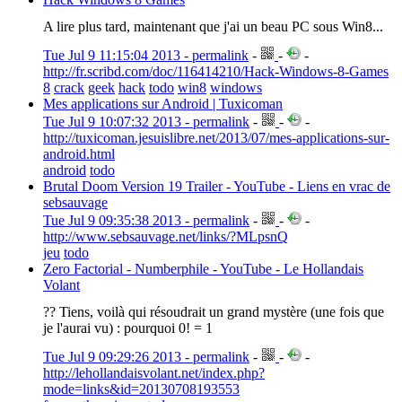
A lire plus tard, maintenant que j'ai un beau PC sous Win8...
Tue Jul 9 11:15:04 2013 - permalink
-
-
-
http://fr.scribd.com/doc/116414210/Hack-Windows-8-Games
8
crack
geek
hack
todo
win8
windows
Mes applications sur Android | Tuxicoman
Tue Jul 9 10:07:32 2013 - permalink
-
-
-
http://tuxicoman.jesuislibre.net/2013/07/mes-applications-sur-
android.html
android
todo
Brutal Doom Version 19 Trailer - YouTube - Liens en vrac de
sebsauvage
Tue Jul 9 09:35:38 2013 - permalink
-
-
-
http://www.sebsauvage.net/links/?MLpsnQ
jeu
todo
Zero Factorial - Numberphile - YouTube - Le Hollandais
Volant
?? Tiens, voilà qui résoudrait un grand mystère (une fois que
je l'aurai vu) : pourquoi 0! = 1
Tue Jul 9 09:29:26 2013 - permalink
-
-
-
http://lehollandaisvolant.net/index.php?
mode=links&id=20130708193553