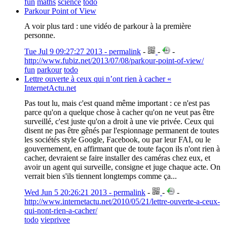
fun
maths
science
todo
Parkour Point of View
A voir plus tard : une vidéo de parkour à la première
personne.
Tue Jul 9 09:27:27 2013 - permalink
-
-
-
http://www.fubiz.net/2013/07/08/parkour-point-of-view/
fun
parkour
todo
Lettre ouverte à ceux qui n’ont rien à cacher «
InternetActu.net
Pas tout lu, mais c'est quand même important : ce n'est pas
parce qu'on a quelque chose à cacher qu'on ne veut pas être
surveillé, c'est juste qu'on a droit à une vie privée. Ceux qui
disent ne pas être gênés par l'espionnage permanent de toutes
les sociétés style Google, Facebook, ou par leur FAI, ou le
gouvernement, en affirmant que de toute façon ils n'ont rien à
cacher, devraient se faire installer des caméras chez eux, et
avoir un agent qui surveille, consigne et juge chaque acte. On
verrait bien s'ils tiennent longtemps comme ça...
Wed Jun 5 20:26:21 2013 - permalink
-
-
-
http://www.internetactu.net/2010/05/21/lettre-ouverte-a-ceux-
qui-nont-rien-a-cacher/
todo
vieprivee