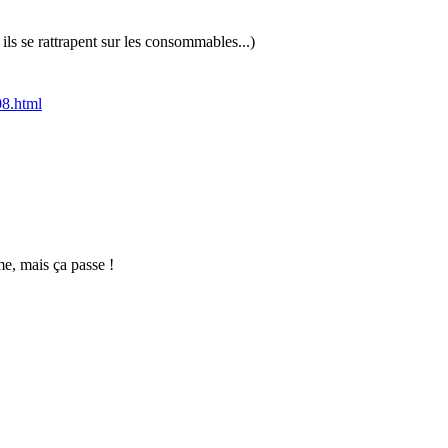
ls se rattrapent sur les consommables...)
08.html
me, mais ça passe !