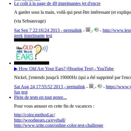
Le coût à la page de 49 imprimantes jet d'encre
A garder sous la main, voilà qui peut être intéressant (et expl
(via Sebsauvage)
Sat Sep 7 22:16:24 2013 - permalink
-
-
-
http://www.les
geek
imprimante
test
▶ How Old Are Your Ears? (Hearing Test) - YouTube
Nickel, j'entends jusqu'à 19000Hz (qui a été supprimé par l'enco
Sat Aug 24 17:55:52 2013 - permalink
-
-
-
https://www
fun
test
Plein de tests en tout genre...
Pour vous amuser en cette fin de vacances :
http://color.method.ac/
http://woodgears.ca/eyeball/
http://www.xrite.com/online-color-test-challenge