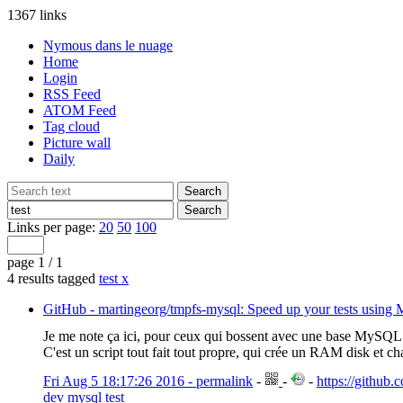
1367 links
Nymous dans le nuage
Home
Login
RSS Feed
ATOM Feed
Tag cloud
Picture wall
Daily
Links per page:
20
50
100
page 1 / 1
4 results tagged
test
x
GitHub - martingeorg/tmpfs-mysql: Speed up your tests using 
Je me note ça ici, pour ceux qui bossent avec une base MySQL et
C'est un script tout fait tout propre, qui crée un RAM disk et c
Fri Aug 5 18:17:26 2016 - permalink
-
-
-
https://github
dev
mysql
test