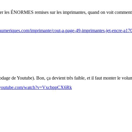
iquer les ÉNORMES remises sur les imprimantes, quand on voit comment i
numeriques.com/imprimante/cout-a-page-49-imprimantes-jet-encre-a17
dage de Youtube). Bon, ça devient très faible, et il faut monter le volu
.youtube.com/watch?v=VxcbppCX6Rk