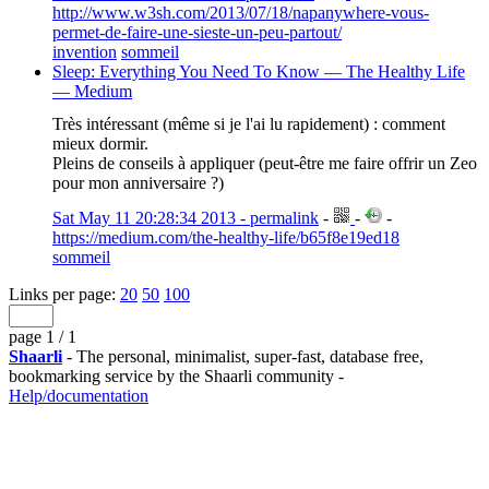
http://www.w3sh.com/2013/07/18/napanywhere-vous-
permet-de-faire-une-sieste-un-peu-partout/
invention
sommeil
Sleep: Everything You Need To Know — The Healthy Life
— Medium
Très intéressant (même si je l'ai lu rapidement) : comment
mieux dormir.
Pleins de conseils à appliquer (peut-être me faire offrir un Zeo
pour mon anniversaire ?)
Sat May 11 20:28:34 2013 - permalink
-
-
-
https://medium.com/the-healthy-life/b65f8e19ed18
sommeil
Links per page:
20
50
100
page 1 / 1
Shaarli
- The personal, minimalist, super-fast, database free,
bookmarking service by the Shaarli community -
Help/documentation