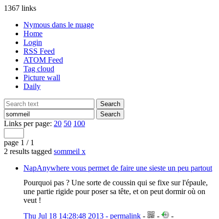
1367 links
Nymous dans le nuage
Home
Login
RSS Feed
ATOM Feed
Tag cloud
Picture wall
Daily
Links per page:
20
50
100
page 1 / 1
2 results tagged
sommeil
x
NapAnywhere vous permet de faire une sieste un peu partout
Pourquoi pas ? Une sorte de coussin qui se fixe sur l'épaule,
une partie rigide pour poser sa tête, et on peut dormir où on
veut !
Thu Jul 18 14:28:48 2013 - permalink
-
-
-