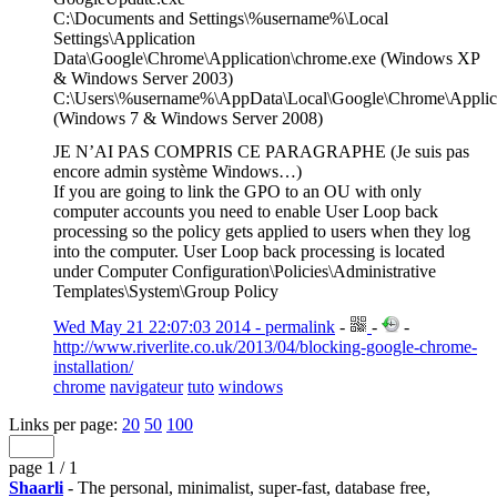
C:\Documents and Settings\%username%\Local
Settings\Application
Data\Google\Chrome\Application\chrome.exe (Windows XP
& Windows Server 2003)
C:\Users\%username%\AppData\Local\Google\Chrome\Applica
(Windows 7 & Windows Server 2008)
JE N’AI PAS COMPRIS CE PARAGRAPHE (Je suis pas
encore admin système Windows…)
If you are going to link the GPO to an OU with only
computer accounts you need to enable User Loop back
processing so the policy gets applied to users when they log
into the computer. User Loop back processing is located
under Computer Configuration\Policies\Administrative
Templates\System\Group Policy
Wed May 21 22:07:03 2014 - permalink
-
-
-
http://www.riverlite.co.uk/2013/04/blocking-google-chrome-
installation/
chrome
navigateur
tuto
windows
Links per page:
20
50
100
page 1 / 1
Shaarli
- The personal, minimalist, super-fast, database free,