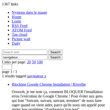
1367 links
Nymous dans le nuage
Home
Login
RSS Feed
ATOM Feed
Tag cloud
Picture wall
Daily
Links per page:
20
50
100
page 1 / 1
1 results tagged
navigateur
x
Blocking Google Chrome Installation | Riverlite
Oooooh, je me note ça, comment BLOQUER l'installation
et/ou l'exécution de Google Chrome ! Pour éviter aux gens
qui font "Suivant, suivant, suivant, terminer" de nous faire
rager quand on vient aider, parce qu'ils nous ont appelé pour
régler leur problème "d'ordinateur trop lent"...