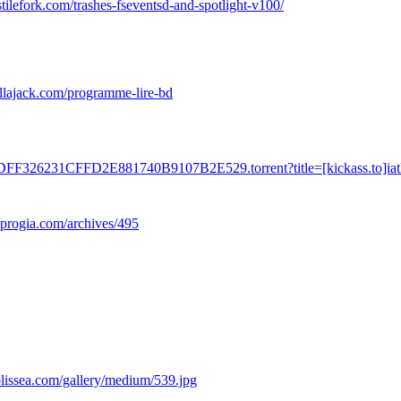
stilefork.com/trashes-fseventsd-and-spotlight-v100/
llajack.com/programme-lire-bd
BDFF326231CFFD2E881740B9107B2E529.torrent?title=[kickass.to]iatko
progia.com/archives/495
lissea.com/gallery/medium/539.jpg