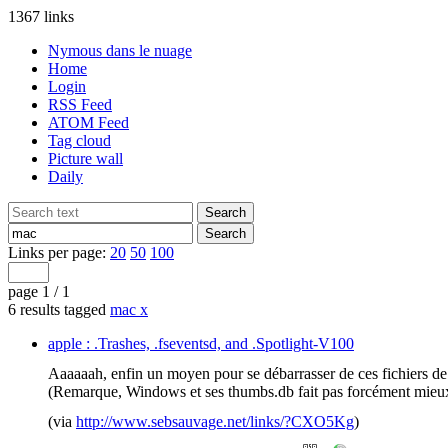
1367 links
Nymous dans le nuage
Home
Login
RSS Feed
ATOM Feed
Tag cloud
Picture wall
Daily
Links per page:
20
50
100
page 1 / 1
6 results tagged
mac
x
apple : .Trashes, .fseventsd, and .Spotlight-V100
Aaaaaah, enfin un moyen pour se débarrasser de ces fichiers de
(Remarque, Windows et ses thumbs.db fait pas forcément mieux,
(via
http://www.sebsauvage.net/links/?CXO5Kg
)