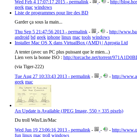
Wed Feb 4 17:07:17 2015 - permalink
-
-
-
http://blog.ho
geek
mac
windows
Liste de programmes pour lire des BD
Garder ça sous la main...
Thu Sep 5 21:47:56 2013 - permalink
-
-
-
http://www.ba
android
bd
geek
iphone
linux
mac
tools
windows
Installer Mac OS X dans VirtualBox (AMD) | Aprogia Ltd
A tenter (avec un PC plus puissant que le mien...)
Lien vers la bonne ISO :
http://torcache.net/torrent/971A1D0
(via Tiger-222)
Tue Aug 27 10:33:43 2013 - permalink
-
-
-
http://www.a
geek
mac
An Update is Available (JPEG Image, 550 × 335 pixels)
Du troll Win/Lin/Mac
Wed Jun 19 23:06:16 2013 - permalink
-
-
-
http://www.o
fun
linux
mac
troll
windows