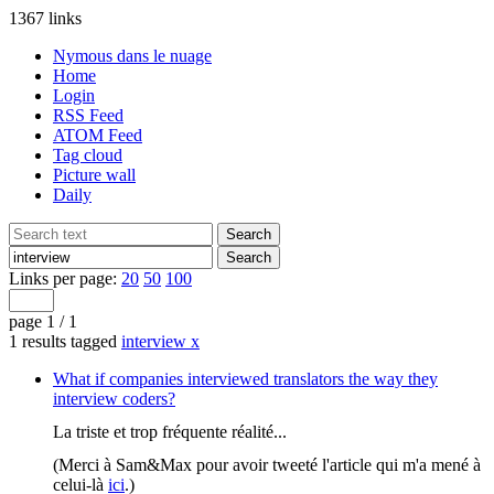
1367 links
Nymous dans le nuage
Home
Login
RSS Feed
ATOM Feed
Tag cloud
Picture wall
Daily
Links per page:
20
50
100
page 1 / 1
1 results tagged
interview
x
What if companies interviewed translators the way they
interview coders?
La triste et trop fréquente réalité...
(Merci à Sam&Max pour avoir tweeté l'article qui m'a mené à
celui-là
ici
.)