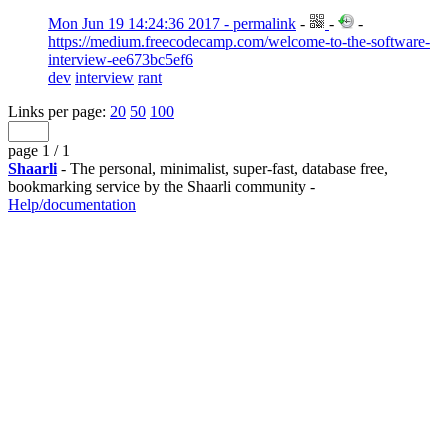
Mon Jun 19 14:24:36 2017 - permalink
-
-
-
https://medium.freecodecamp.com/welcome-to-the-software-
interview-ee673bc5ef6
dev
interview
rant
Links per page:
20
50
100
page 1 / 1
Shaarli
- The personal, minimalist, super-fast, database free,
bookmarking service by the Shaarli community -
Help/documentation