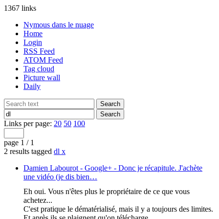
1367 links
Nymous dans le nuage
Home
Login
RSS Feed
ATOM Feed
Tag cloud
Picture wall
Daily
Links per page:
20
50
100
page 1 / 1
2 results tagged
dl
x
Damien Labourot - Google+ - Donc je récapitule. J'achète
une vidéo (je dis bien…
Eh oui. Vous n'êtes plus le propriétaire de ce que vous
achetez...
C'est pratique le dématérialisé, mais il y a toujours des limites.
Et après ils se plaignent qu'on télécharge...