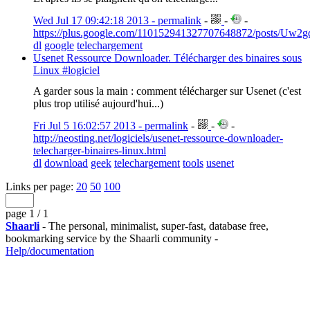
Wed Jul 17 09:42:18 2013 - permalink
-
-
-
https://plus.google.com/110152941327707648872/posts/Uw2g
dl
google
telechargement
Usenet Ressource Downloader. Télécharger des binaires sous
Linux #logiciel
A garder sous la main : comment télécharger sur Usenet (c'est
plus trop utilisé aujourd'hui...)
Fri Jul 5 16:02:57 2013 - permalink
-
-
-
http://neosting.net/logiciels/usenet-ressource-downloader-
telecharger-binaires-linux.html
dl
download
geek
telechargement
tools
usenet
Links per page:
20
50
100
page 1 / 1
Shaarli
- The personal, minimalist, super-fast, database free,
bookmarking service by the Shaarli community -
Help/documentation