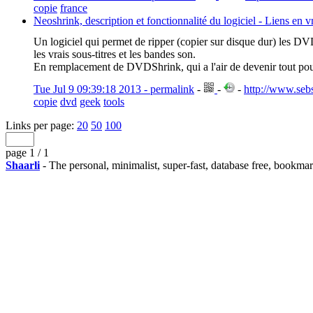
copie
france
Neoshrink, description et fonctionnalité du logiciel - Liens en 
Un logiciel qui permet de ripper (copier sur disque dur) les DV
les vrais sous-titres et les bandes son.
En remplacement de DVDShrink, qui a l'air de devenir tout pour
Tue Jul 9 09:39:18 2013 - permalink
-
-
-
http://www.seb
copie
dvd
geek
tools
Links per page:
20
50
100
page 1 / 1
Shaarli
- The personal, minimalist, super-fast, database free, bookma