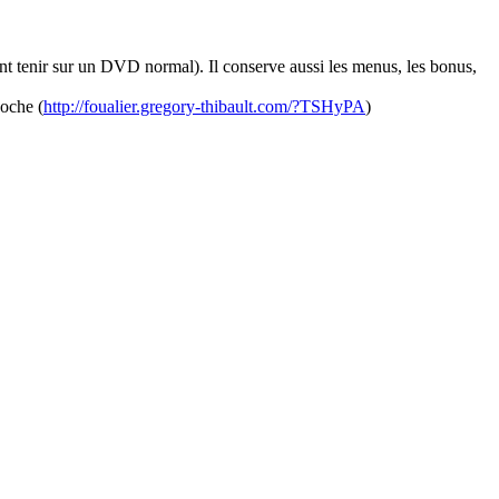
ent tenir sur un DVD normal). Il conserve aussi les menus, les bonus,
coche (
http://foualier.gregory-thibault.com/?TSHyPA
)