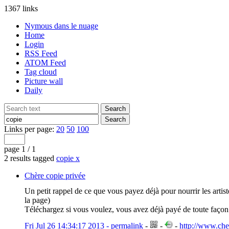
1367 links
Nymous dans le nuage
Home
Login
RSS Feed
ATOM Feed
Tag cloud
Picture wall
Daily
Links per page:
20
50
100
page 1 / 1
2 results tagged
copie
x
Chère copie privée
Un petit rappel de ce que vous payez déjà pour nourrir les artis
la page)
Téléchargez si vous voulez, vous avez déjà payé de toute façon
Fri Jul 26 14:34:17 2013 - permalink
-
-
-
http://www.che