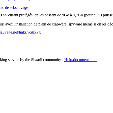
vrac de sebsauvage
D soi-disant protégés, en les passant de 9Go à 4,7Go (pour qu'ils puiss
ri avec l'installation de plein de crapware, spyware même si on les dé
sauvage.net/links/?cgIxPg
rking service by the Shaarli community -
Help/documentation