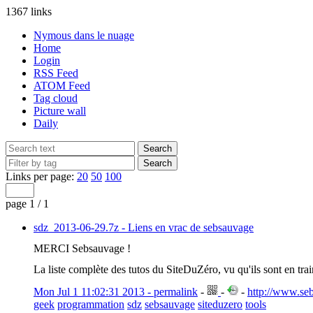
1367 links
Nymous dans le nuage
Home
Login
RSS Feed
ATOM Feed
Tag cloud
Picture wall
Daily
Links per page:
20
50
100
page 1 / 1
sdz_2013-06-29.7z - Liens en vrac de sebsauvage
MERCI Sebsauvage !
La liste complète des tutos du SiteDuZéro, vu qu'ils sont en trai
Mon Jul 1 11:02:31 2013 - permalink
-
-
-
http://www.se
geek
programmation
sdz
sebsauvage
siteduzero
tools