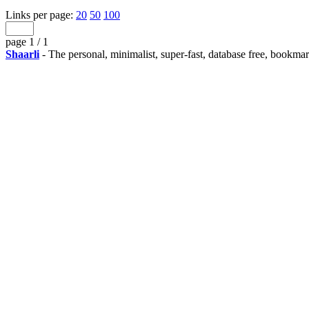
Links per page:
20
50
100
page 1 / 1
Shaarli
- The personal, minimalist, super-fast, database free, bookma