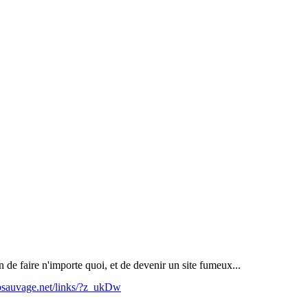
n de faire n'importe quoi, et de devenir un site fumeux...
bsauvage.net/links/?z_ukDw