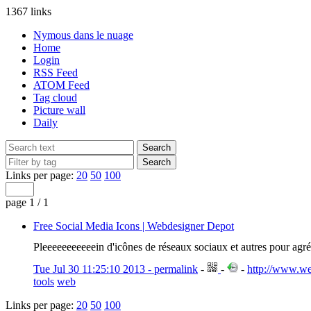
1367 links
Nymous dans le nuage
Home
Login
RSS Feed
ATOM Feed
Tag cloud
Picture wall
Daily
Links per page:
20
50
100
page 1 / 1
Free Social Media Icons | Webdesigner Depot
Pleeeeeeeeeeein d'icônes de réseaux sociaux et autres pour agré
Tue Jul 30 11:25:10 2013 - permalink
-
-
-
http://www.we
tools
web
Links per page:
20
50
100