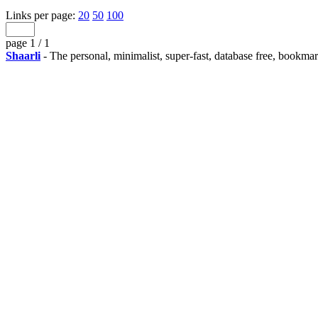
Links per page:
20
50
100
page 1 / 1
Shaarli
- The personal, minimalist, super-fast, database free, bookma