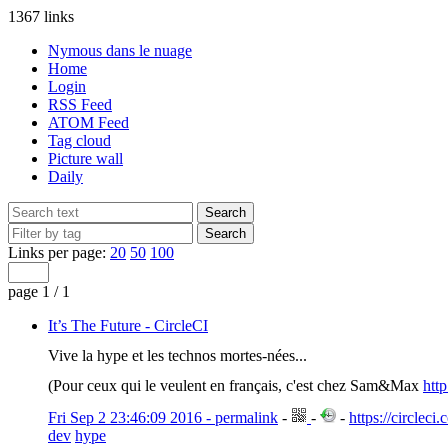
1367 links
Nymous dans le nuage
Home
Login
RSS Feed
ATOM Feed
Tag cloud
Picture wall
Daily
Links per page:
20
50
100
page 1 / 1
It’s The Future - CircleCI
Vive la hype et les technos mortes-nées...
(Pour ceux qui le veulent en français, c'est chez Sam&Max
htt
Fri Sep 2 23:46:09 2016 - permalink
-
-
-
https://circleci.
dev
hype