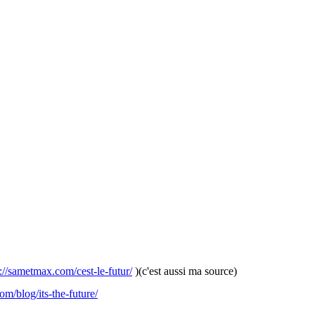
p://sametmax.com/cest-le-futur/
)(c'est aussi ma source)
com/blog/its-the-future/