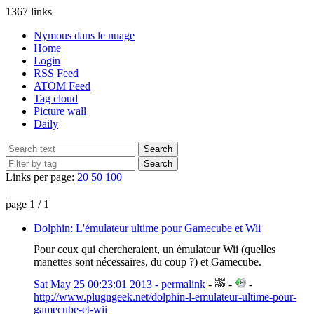
1367 links
Nymous dans le nuage
Home
Login
RSS Feed
ATOM Feed
Tag cloud
Picture wall
Daily
Links per page:
20
50
100
page 1 / 1
Dolphin: L'émulateur ultime pour Gamecube et Wii
Pour ceux qui chercheraient, un émulateur Wii (quelles
manettes sont nécessaires, du coup ?) et Gamecube.
Sat May 25 00:23:01 2013 - permalink
-
-
-
http://www.plugngeek.net/dolphin-l-emulateur-ultime-pour-
gamecube-et-wii