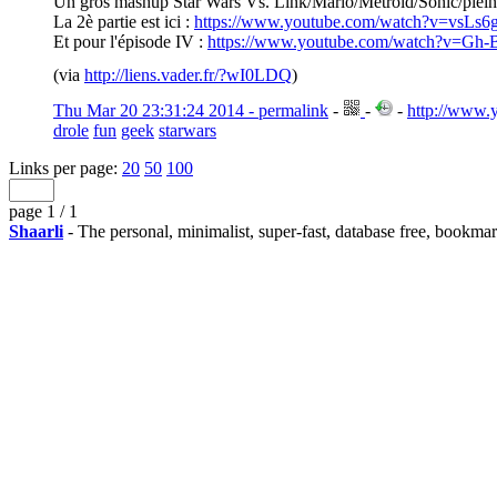
Un gros mashup Star Wars Vs. Link/Mario/Metroid/Sonic/plein d'a
La 2è partie est ici :
https://www.youtube.com/watch?v=vsLs
Et pour l'épisode IV :
https://www.youtube.com/watch?v=Gh
(via
http://liens.vader.fr/?wI0LDQ
)
Thu Mar 20 23:31:24 2014 - permalink
-
-
-
http://www
drole
fun
geek
starwars
Links per page:
20
50
100
page 1 / 1
Shaarli
- The personal, minimalist, super-fast, database free, bookma