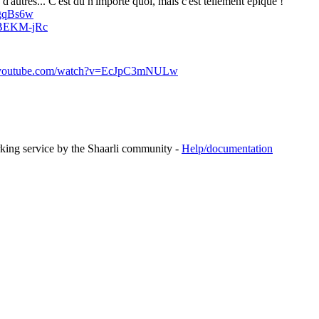
utres... C'est du n'importe quoi, mais c'est tellement épique !
6gqBs6w
-BEKM-jRc
.youtube.com/watch?v=EcJpC3mNULw
rking service by the Shaarli community -
Help/documentation