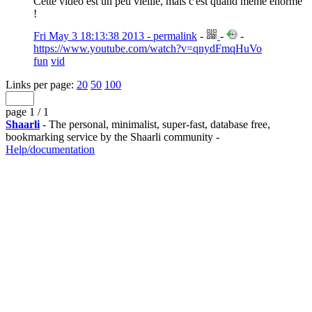
Cette vidéo est un peu vieille, mais c'est quand même énorme
!
Fri May 3 18:13:38 2013 - permalink
-
-
-
https://www.youtube.com/watch?v=qnydFmqHuVo
fun
vid
Links per page:
20
50
100
page 1 / 1
Shaarli
- The personal, minimalist, super-fast, database free,
bookmarking service by the Shaarli community -
Help/documentation