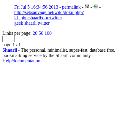
Fri Jul 5 16:34:56 2013 - permalink
-
-
-
http://sebsauvage.net/wiki/doku.php?
id=php:shaarli:doc:twitter
geek
shaarli
twitter
Links per page:
20
50
100
page 1 / 1
Shaarli
- The personal, minimalist, super-fast, database free,
bookmarking service by the Shaarli community -
Help/documentation