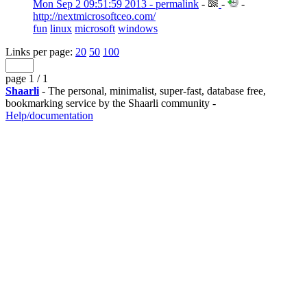
Mon Sep 2 09:51:59 2013 - permalink
-
-
-
http://nextmicrosoftceo.com/
fun
linux
microsoft
windows
Links per page:
20
50
100
page 1 / 1
Shaarli
- The personal, minimalist, super-fast, database free,
bookmarking service by the Shaarli community -
Help/documentation