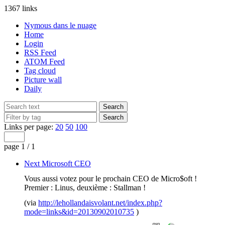
1367 links
Nymous dans le nuage
Home
Login
RSS Feed
ATOM Feed
Tag cloud
Picture wall
Daily
Links per page:
20
50
100
page 1 / 1
Next Microsoft CEO
Vous aussi votez pour le prochain CEO de Micro$oft !
Premier : Linus, deuxième : Stallman !
(via
http://lehollandaisvolant.net/index.php?
mode=links&id=20130902010735
)